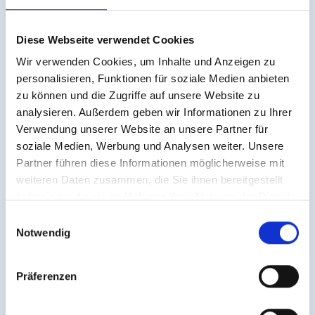
DieKlimamacher AG erklärt hiermit ausdrücklich,
dass zum Zeitpunkt der Linksetzung keine illegalen
Diese Webseite verwendet Cookies
Inhalte auf den zu verlinkenden Seiten erkennbar
Wir verwenden Cookies, um Inhalte und Anzeigen zu
waren. Auf die aktuelle und zukünftige Gestaltung,
personalisieren, Funktionen für soziale Medien anbieten
die Inhalte oder die Urheberschaft der
zu können und die Zugriffe auf unsere Website zu
verlinkten/verknüpften Seiten hat DieKlimamacher
analysieren. Außerdem geben wir Informationen zu Ihrer
AG keinerlei Einfluss. Deshalb distanziert er sich
Verwendung unserer Website an unsere Partner für
hiermit ausdrücklich von allen Inhalten aller
soziale Medien, Werbung und Analysen weiter. Unsere
verlinkten/verknüpften Seiten, die nach der
Partner führen diese Informationen möglicherweise mit
Linksetzung verändert wurden. Diese Feststellung
weiteren Daten zusammen, die Sie ihnen bereitgestellt
gilt für alle innerhalb des eigenen Internetangebotes
haben oder die sie im Rahmen Ihrer Nutzung der Dienste
gesetzten Links und Verweise sowie für
gesammelt haben.
Einwilligungsauswahl
Fremdeinträge in von DieKlimamacher AG
Notwendig
eingerichteten Gästebüchern, Diskussionsforen,
Linkverzeichnissen, Mailinglisten und in allen
anderen Formen von Datenbanken, auf deren Inhalt
Präferenzen
externe Schreibzugriffe möglich sind. Für illegale,
fehlerhafte oder unvollständige Inhalte und