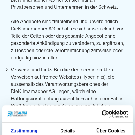
DieKlimamacher AG richtet sich nur an
Privatpersonen und Unternehmen in der Schweiz.
Alle Angebote sind freibleibend und unverbindlich.
DieKlimamacher AG behält es sich ausdrücklich vor,
Teile der Seiten oder das gesamte Angebot ohne
gesonderte Ankündigung zu verändern, zu ergänzen,
zu löschen oder die Veröffentlichung zeitweise oder
endgültig einzustellen.
Verweise und Links Bei direkten oder indirekten
Verweisen auf fremde Websites (Hyperlinks), die
ausserhalb des Verantwortungsbereiches der
DieKlimamacher AG liegen, würde eine
Haftungsverpflichtung ausschliesslich in dem Fall in
Kraft treten, in dem der Autor von den Inhalten
Kenntnis hat und es ihm technisch möglich und
zumutbar wäre, die Nutzung im Falle rechtswidriger
Inhalte zu verhindern.
Zustimmung
Details
Über Cookies